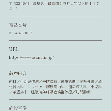
〒 503-1501 岐阜県不破郡関ケ原町大字関ケ原１１０
２−１
電話番号
0584-43-0017
URL
https://www.asanoiin.jp/
診療内容
内科／生活習慣病／予防接種／健康診断／発熱外来／消
化器内科／リウマチ・膠原病内科／糖尿病内科／小児科
／禁煙外来／睡眠時無呼吸症候群治療／訪問診療
施設基準