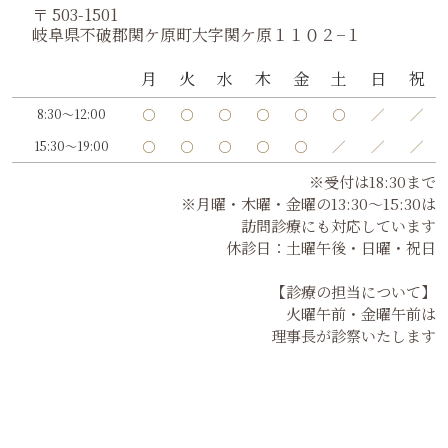
〒 503-1501
岐阜県不破郡関ケ原町大字関ケ原１１０２−１
月
火
水
木
金
土
日
祝
〇
〇
〇
〇
〇
〇
／
／
8:30～12:00
〇
〇
〇
〇
〇
／
／
／
15:30～19:00
※受付は18:30まで
※月曜・木曜・金曜の13:30～15:30は
訪問診療にも対応しています
休診日：土曜午後・日曜・祝日
【診療の担当について】
火曜午前・金曜午前は
理事長が診察いたします