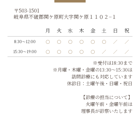
〒503-1501
岐阜県不破郡関ケ原町大字関ケ原１１０２−１
月
火
水
木
金
土
日
祝
〇
〇
〇
〇
〇
〇
／
／
8:30～12:00
〇
〇
〇
〇
〇
／
／
／
15:30～19:00
※受付は18:30まで
※月曜・木曜・金曜の13:30～15:30は
訪問診療にも対応しています
休診日：土曜午後・日曜・祝日
【診療の担当について】
火曜午前・金曜午前は
理事長が診察いたします