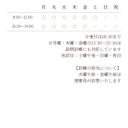
月
火
水
木
金
土
日
祝
〇
〇
〇
〇
〇
〇
／
／
8:30～12:00
〇
〇
〇
〇
〇
／
／
／
15:30～19:00
※受付は18:30まで
※月曜・木曜・金曜の13:30～15:30は
訪問診療にも対応しています
休診日：土曜午後・日曜・祝日
【診療の担当について】
火曜午前・金曜午前は
理事長が診察いたします