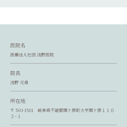
医
院
名
医療法人社団 浅野医院
院
長
浅野 元尋
所
在
地
〒 503-1501 岐阜県不破郡関ケ原町大字関ケ原１１０
２−１